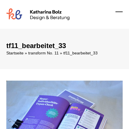
Skip
to
content
Ope
Clos
mobi
mobi
men
men
tf11_bearbeitet_33
Startseite
»
transform No. 11
»
tf11_bearbeitet_33