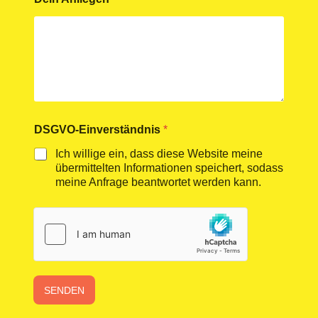
*
DSGVO-Einverständnis
*
A
n
Ich willige ein, dass diese Website meine
l
übermittelten Informationen speichert, sodass
i
meine Anfrage beantwortet werden kann.
e
g
e
n
E
-
M
a
SENDEN
i
l