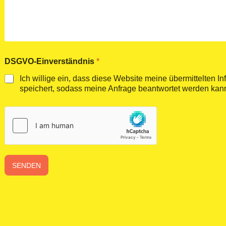
-
E
i
n
v
e
DSGVO-Einverständnis
*
r
s
Ich willige ein, dass diese Website meine übermittelten I
t
speichert, sodass meine Anfrage beantwortet werden kan
ä
n
d
n
i
s
N
a
SENDEN
m
e
D
e
i
n