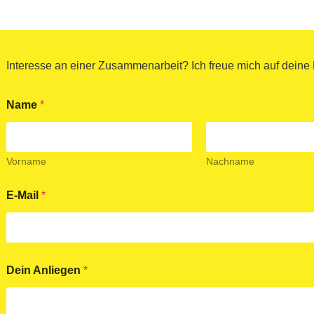
Interesse an einer Zusammenarbeit? Ich freue mich auf deine 
Name
*
Vorname
Nachname
E-Mail
*
D
Dein Anliegen
*
S
G
V
O