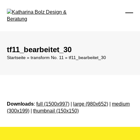
Skip
to
content
Ope
Clos
mobi
mobi
men
men
tf11_bearbeitet_30
Startseite
»
transform No. 11
»
tf11_bearbeitet_30
Downloads
:
full (1500x997)
|
large (980x652)
|
medium
(300x199)
|
thumbnail (150x150)