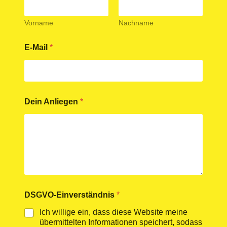
a
i
l
Vorname
Nachname
*
A
E-Mail
*
n
l
i
e
g
e
Dein Anliegen
*
n
DSGVO-Einverständnis
*
Ich willige ein, dass diese Website meine
übermittelten Informationen speichert, sodass