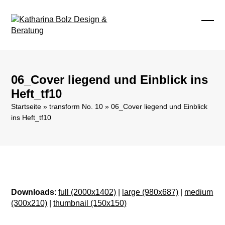
Skip
to
content
Ope
Clos
mobi
mobi
men
men
06_Cover liegend und Einblick ins
Heft_tf10
Startseite
»
transform No. 10
»
06_Cover liegend und Einblick
ins Heft_tf10
Downloads
:
full (2000x1402)
|
large (980x687)
|
medium
(300x210)
|
thumbnail (150x150)