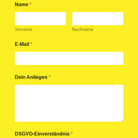
Name
*
Vorname
Nachname
E-Mail
*
N
Dein Anliegen
*
a
m
e
*
E
-
M
a
i
l
DSGVO-Einverständnis
*