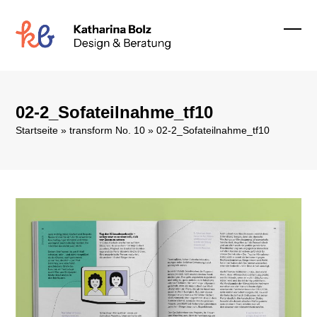
Skip
to
content
Ope
Clos
mobi
mobi
men
men
02-2_Sofateilnahme_tf10
Startseite
»
transform No. 10
»
02-2_Sofateilnahme_tf10