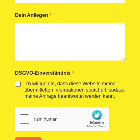
Dein Anliegen
*
D
DSGVO-Einverständnis
*
S
G
Ich willige ein, dass diese Website meine
V
übermittelten Informationen speichert, sodass
O
meine Anfrage beantwortet werden kann.
-
E
i
n
v
e
r
s