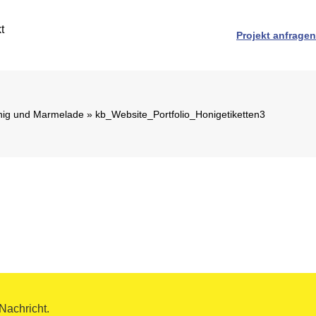
t
Projekt anfragen
nig und Marmelade
»
kb_Website_Portfolio_Honigetiketten3
Nachricht.