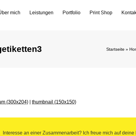
Über mich
Leistungen
Portfolio
Print Shop
Kontak
etiketten3
Startseite
»
Ho
um (300x204)
|
thumbnail (150x150)
Interesse an einer Zusammenarbeit? Ich freue mich auf deine 