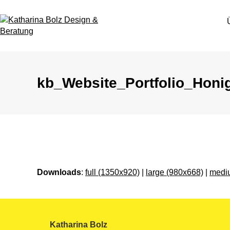
Skip
to
content
kb_Website_Portfolio_Honig
Downloads
:
full (1350x920)
|
large (980x668)
|
medi
Katharina Bolz