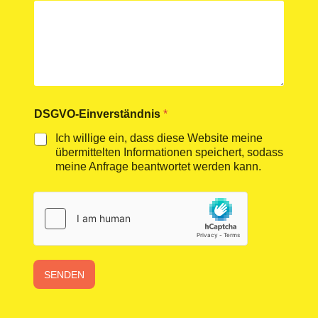
n
v
e
r
s
t
ä
n
d
DSGVO-Einverständnis
*
n
Ich willige ein, dass diese Website meine
i
übermittelten Informationen speichert, sodass
s
A
meine Anfrage beantwortet werden kann.
n
l
i
e
g
e
n
N
SENDEN
a
m
e