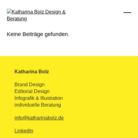
Skip
to
content
Ope
Clos
mobi
mobi
men
men
Keine Beiträge gefunden.
Katharina Bolz
Brand Design
Editorial Design
Infografik & Illustration
individuelle Beratung
info@katharinabolz.de
LinkedIn