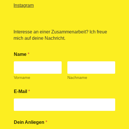
Instagram
Interesse an einer Zusammenarbeit? Ich freue
mich auf deine Nachricht.
Name
*
Vorname
Nachname
D
E-Mail
*
S
G
V
O
-
E
Dein Anliegen
*
i