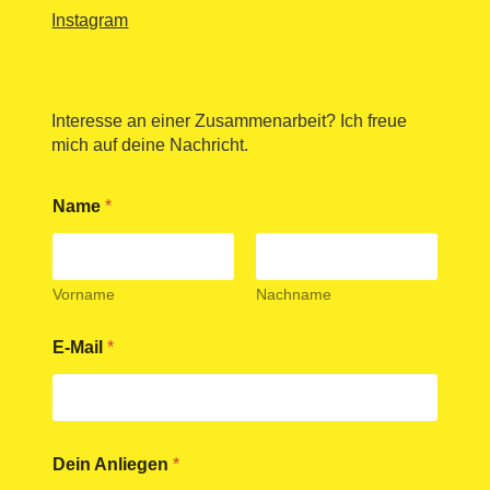
Instagram
Interesse an einer Zusammenarbeit? Ich freue
mich auf deine Nachricht.
Name
*
Vorname
Nachname
D
E-Mail
*
e
i
n
A
n
l
Dein Anliegen
*
i