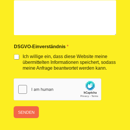
e
g
e
n
N
a
m
e
DSGVO-Einverständnis
*
Ich willige ein, dass diese Website meine
übermittelten Informationen speichert, sodass
meine Anfrage beantwortet werden kann.
SENDEN