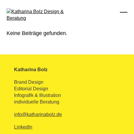
Skip
to
content
Ope
Clos
mobi
mobi
men
men
Keine Beiträge gefunden.
Katharina Bolz
Brand Design
Editorial Design
Infografik & Illustration
individuelle Beratung
info@katharinabolz.de
LinkedIn